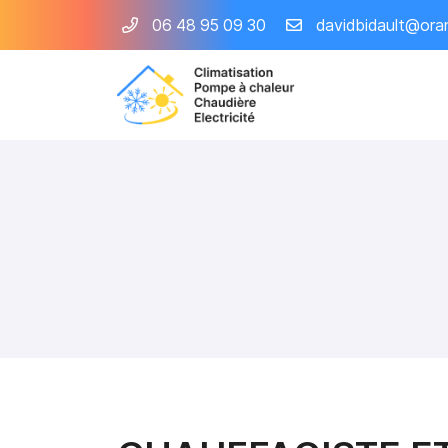
06 48 95 09 30
26 rue du Champsort
41500 Courbouzon
06 48 95 09 30
Adresse email de réception
