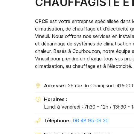
CHAUFFAGISTE ET
Code captcha

Rafraîchir le captcha

CPCE
est votre entreprise spécialisée dans 
climatisation, de chauffage et d'électricité g
En cochant cette case, vous consentez à recevoir nos propositions
Vineuil. Nous offrons nos services en installa
commerciales à l'adresse email indiqué ci-dessus. Vous pouvez vous 
à tout moment en utilisant
le formulaire de désinscription
.
et dépannage de systèmes de climatisation
chaleur. Basés à Courbouzon, notre équipe 
INSCRIPTION
Vineuil pour prendre en charge tous vos projet
climatisation, au chauffage et à l'électricité.
Adresse :
26 rue du Champsort 41500 

Horaires :

Lundi à Vendredi : 7h30 – 12h / 13h30 - 
Téléphone :
06 48 95 09 30
