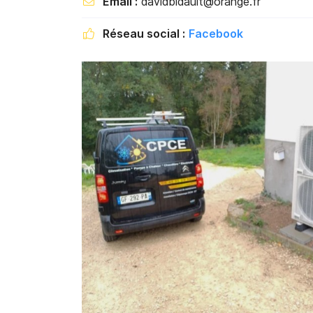
Email :
davidbidault@orange.fr

Réseau social :
Facebook
