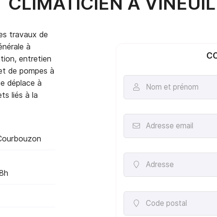
 CLIMATICIEN À VINEUIL
les travaux de
énérale à
CO
tion, entretien
désinscrire
 et de pompes à
se déplace à
Nom et prénom

s liés à la
Adresse email

Courbouzon
Adresse

18h
Code postal
